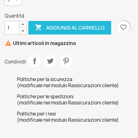
Quantità

favorite_border
AGGIUNGI AL CARRELLO

Ultimi articoli in magazzino
Condividi
Politiche per la sicurezza
(modificale nel modulo Rassicurazioni cliente)
Politiche per le spedizioni
(modificale nel modulo Rassicurazioni cliente)
Politiche per i resi
(modificale nel modulo Rassicurazioni cliente)