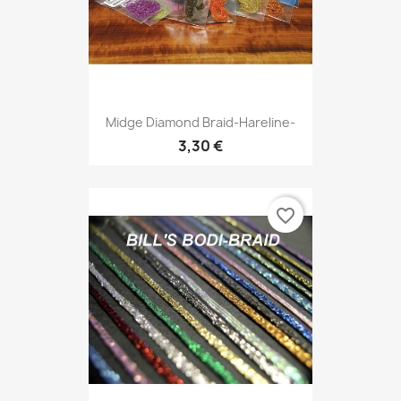
Midge Diamond Braid-Hareline-
3,30 €
favorite_border