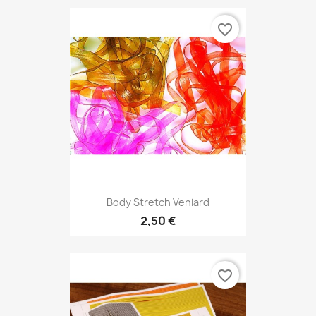
favorite_border
Body Stretch Veniard
2,50 €
favorite_border