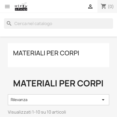
shopping_cart


(0)
search
MATERIALI PER CORPI
MATERIALI PER CORPI

Rilevanza
Visualizzati 1-10 su 10 articoli