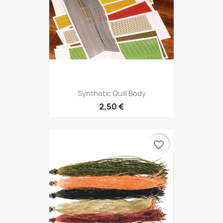
Synthetic Quill Body
2,50 €
favorite_border