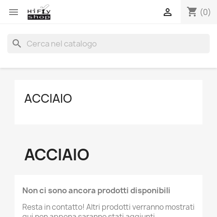
shopping_cart


(0)
search
ACCIAIO
ACCIAIO
Non ci sono ancora prodotti disponibili
Resta in contatto! Altri prodotti verranno mostrati
qui non appena saranno stati aggiunti.