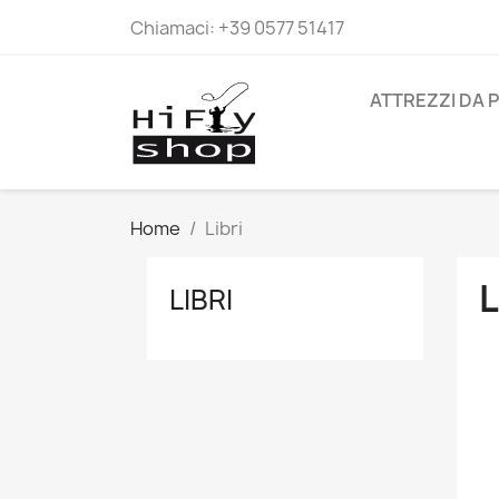
Chiamaci:
+39 0577 51417
ATTREZZI DA 
Home
Libri
L
LIBRI