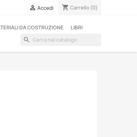
shopping_cart

Carrello
(0)
Accedi
TERIALI DA COSTRUZIONE
LIBRI
search