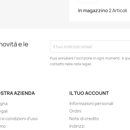
In magazzino
2 Articoli
novità e le
Puoi annullare l'iscrizione in ogni momenti. A qu
contatto nelle note legali.
OSTRA AZIENDA
IL TUO ACCOUNT
gna
Informazioni personali
gali
Ordini
i e condizioni d'uso
Note di credito
amo
Indirizzi