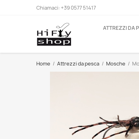
Chiamaci:
+39 0577 51417
ATTREZZI DA 
Home
Attrezzi da pesca
Mosche
Mo