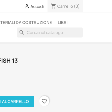
shopping_cart

Carrello
(0)
Accedi
TERIALI DA COSTRUZIONE
LIBRI
search
ISH 13
favorite_border
I AL CARRELLO