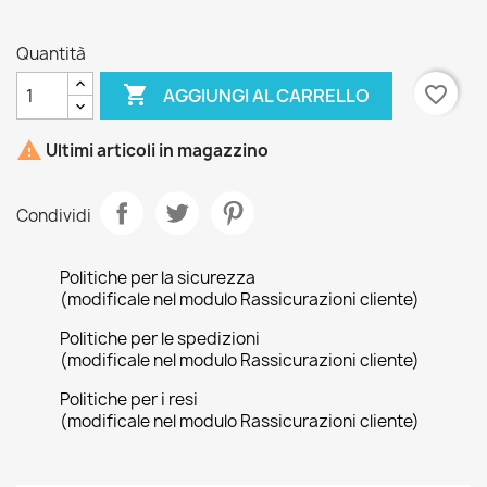
Quantità

favorite_border
AGGIUNGI AL CARRELLO

Ultimi articoli in magazzino
Condividi
Politiche per la sicurezza
(modificale nel modulo Rassicurazioni cliente)
Politiche per le spedizioni
(modificale nel modulo Rassicurazioni cliente)
Politiche per i resi
(modificale nel modulo Rassicurazioni cliente)