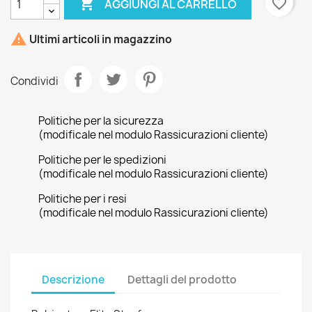

favorite_border
AGGIUNGI AL CARRELLO

Ultimi articoli in magazzino
Condividi
Politiche per la sicurezza
(modificale nel modulo Rassicurazioni cliente)
Politiche per le spedizioni
(modificale nel modulo Rassicurazioni cliente)
Politiche per i resi
(modificale nel modulo Rassicurazioni cliente)
Descrizione
Dettagli del prodotto