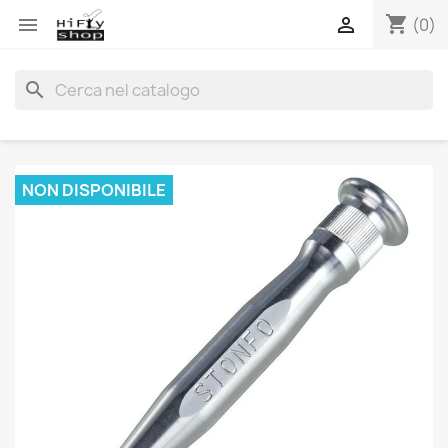
shopping_cart


(0)
search
NON DISPONIBILE