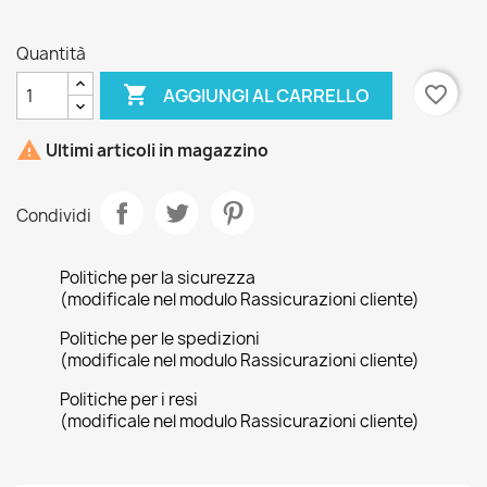
dun
natural
Quantità

favorite_border
AGGIUNGI AL CARRELLO

Ultimi articoli in magazzino
Condividi
Politiche per la sicurezza
(modificale nel modulo Rassicurazioni cliente)
Politiche per le spedizioni
(modificale nel modulo Rassicurazioni cliente)
Politiche per i resi
(modificale nel modulo Rassicurazioni cliente)