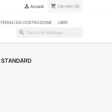
shopping_cart

Carrello
(0)
Accedi
TERIALI DA COSTRUZIONE
LIBRI
search
R STANDARD