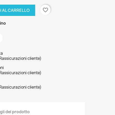
favorite_border
I AL CARRELLO
zino
za
Rassicurazioni cliente)
oni
Rassicurazioni cliente)
Rassicurazioni cliente)
gli del prodotto