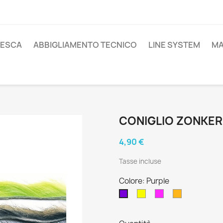
PESCA
ABBIGLIAMENTO TECNICO
LINE SYSTEM
MA
CONIGLIO ZONKE
4,90 €
Tasse incluse
Colore: Purple
yellow
Fl.
Fl.
Purple
Hot
Orange
Pink