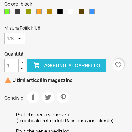
Colore: black
Chartreuse
Grey
Olive
Orange
Tan
White
Brown
Lt.
black
Blue
Misura Pollici: 1/8
Quantità

favorite_border
AGGIUNGI AL CARRELLO

Ultimi articoli in magazzino
Condividi
Politiche per la sicurezza
(modificale nel modulo Rassicurazioni cliente)
Politiche per le spedizioni