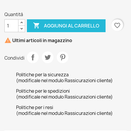
Quantità

favorite_border
AGGIUNGI AL CARRELLO

Ultimi articoli in magazzino
Condividi
Politiche per la sicurezza
(modificale nel modulo Rassicurazioni cliente)
Politiche per le spedizioni
(modificale nel modulo Rassicurazioni cliente)
Politiche per i resi
(modificale nel modulo Rassicurazioni cliente)