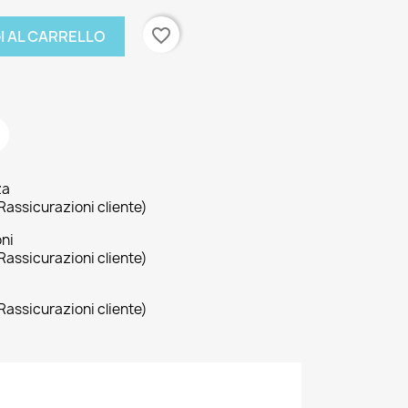
favorite_border
I AL CARRELLO
za
Rassicurazioni cliente)
oni
Rassicurazioni cliente)
Rassicurazioni cliente)