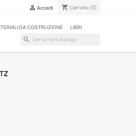
shopping_cart

Carrello
(0)
Accedi
TERIALI DA COSTRUZIONE
LIBRI
search
TZ